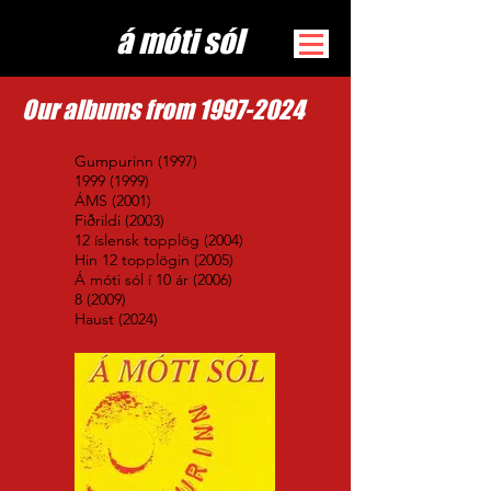
​á móti sól
Our albums from
1997-2024
Gumpurinn (1997)
1999 (1999)
ÁMS (2001)
Fiðrildi (2003)
12 íslensk topplög (2004)
Hin 12 topplögin (2005)
Á móti sól í 10 ár (2006)
8 (2009)
Haust (2024)