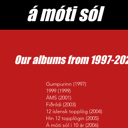
​á móti sól
Home sw
Our albums from 1997-20
Gumpurinn (1997)
1999 (1999)
ÁMS (2001)
Fiðrildi (2003)
12 íslensk topplög (2004)
Hin 12 topplögin (2005)
Á móti sól í 10 ár (2006)