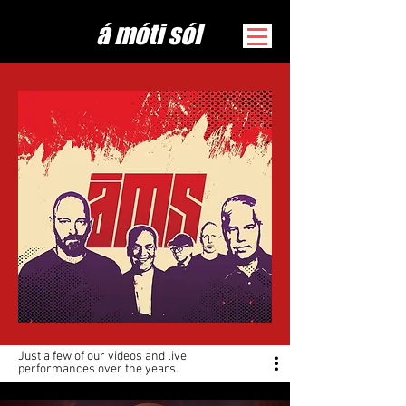
​á móti sól
Just a few of our videos and live
performances over the years.