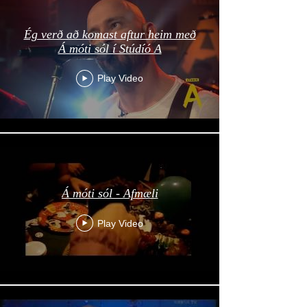
Ég verð að komast aftur heim með
Á móti sól í Stúdíó A
Play Video
Á móti sól - Afmæli
Play Video